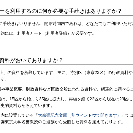
ンターを利用するのに何か必要な手続きはありますか？
のに手続きはいりません。開館時間内であれば、どなたでもご利用いただ
予約には、利用者カード（利用者登録）が必要です。
な資料がおいてありますか？
冊以上」の資料を所蔵しています。主に、特別区（東京23区）の行政資
ます。
計画や事業概要、財政資料など区政全般にわたる資料で、網羅的に調べる
遷は、15区から始まり35区に拡大し、再編を経て22区から現在の23
歴史的資料もそろえています。
ー内に設置している「
大森彌記念文庫（別ウィンドウで開きます）
」で
森彌東京大学名誉教授のご遺族から受贈した資料を揃えております。