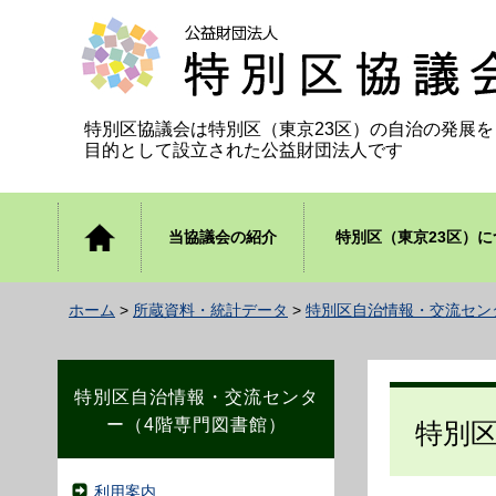
公益財団法人 特別区協議会
特別区協議会は特別区（東京23区）の自治の発展を
目的として設立された公益財団法人です
トップ
当協議会の紹介
特別区（東京23区）に
ページ
ホーム
>
所蔵資料・統計データ
>
特別区自治情報・交流セン
特別区自治情報・交流センタ
ー（4階専門図書館）
特別
利用案内