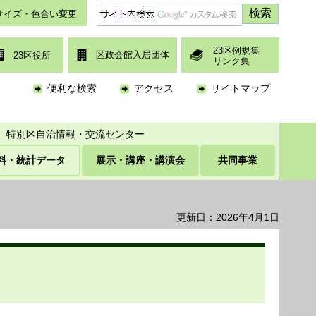
サイズ・色合い変更
23区例規集
区政会館入居団体
23区役所
リンク集
便利な検索
アクセス
サイトマップ
特別区自治情報・交流センター
料・統計データ
展示・講座・講演会
共同事業
更新日：2026年4月1日