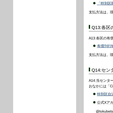
「特別区
支払方法は、
Q13:各
A13:各区の
有償刊行
支払方法は、
Q14:セ
A14:当セン
おなかには「C
特別区自
公式Xア
@tokubet