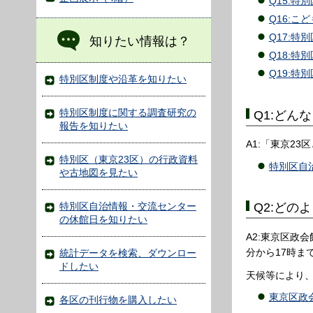
Q15:
Q16:
Q17:
知りたい情報は？
Q18:
Q19:
特別区制度や沿革を知りたい
特別区制度に関する調査研究の
Q1:どん
報告を知りたい
A1:「東京2
特別区（東京23区）の行政資料
特別区自治
や古地図を見たい
特別区自治情報・交流センター
Q2:どの
の休館日を知りたい
A2:東京区政
分から17時
統計データを検索、ダウンロー
ドしたい
天候等により
東京区政
各区の刊行物を購入したい