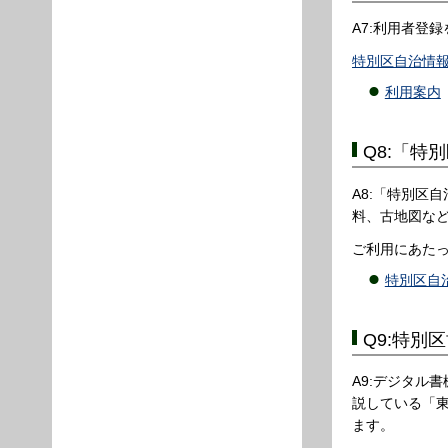
A7:利用者登
特別区自治情
利用案内
Q8:「
A8:「特別区
料、古地図な
ご利用にあた
特別区自
Q9:特
A9:デジタル
説している「東
ます。