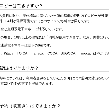
のコピーはできますか？
ーの資料に限り、著作権法に基づいた当館の基準の範囲内でコピーが可能で
3判、B4判が選択可能です（どのサイズでも料金は同じです）。
現金と交通系電子マネーに対応しています。
いの場合、10円以上の硬貨及び千円札が使用できます。なお、両替は行
交通系電子マネーは以下の9種です。
MO、Kitaca、TOICA、manaca、ICOCA、SUGOCA、nimoca、はやかけ
の貸出はできますか？
な資料については、利用者登録をしていただき3冊まで2週間の貸出を行
京23区以外の方でも登録できます。
の予約（取置き）はできますか？