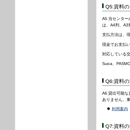
Q5:資料
A5:当センタ
は、A4判、A
支払方法は、
現金でお支払
対応している
Suica、PAS
Q6:資料
A6:貸出可能
ありません。東
利用案内
Q7:資料