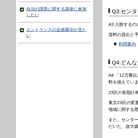
自治の課題に関する講座に参加
Q3:セ
したい
A3:入館する
エントランスの企画展示が見た
資料の貸出と
い
利用案内
Q4:どん
A4:「12万
料を揃えてい
23区の長期
東京23区の変
地域に関する
また、センタ
だいた、故大