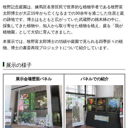
牧野記念庭園は、練馬区名誉区民で世界的な植物学者である牧野富
太郎博士が大正15年から亡くなるまでの30余年を過ごした住居と庭
の跡地です。博士はもともと広がっていた武蔵野の雑木林の中に、
採集してきた植物や、知人から取り寄せた植物を植え、庭を「我が
植物園」として大切に育んできました。
本展示では、牧野富太郎博士の功績や庭園で見られる四季折々の植
物、博士の書斎再現プロジェクトについて紹介しています。
展示の様子
展示会場壁面パネル
パネルでの紹介