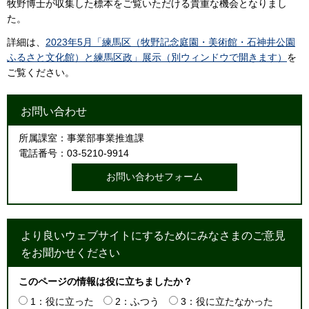
牧野博士が収集した標本をご覧いただける貴重な機会となりまし
た。
詳細は、
2023年5月「練馬区（牧野記念庭園・美術館・石神井公園
ふるさと文化館）と練馬区政」展示（別ウィンドウで開きます）
を
ご覧ください。
お問い合わせ
所属課室：事業部事業推進課
電話番号：03-5210-9914
より良いウェブサイトにするためにみなさまのご意見
をお聞かせください
このページの情報は役に立ちましたか？
1：役に立った
2：ふつう
3：役に立たなかった