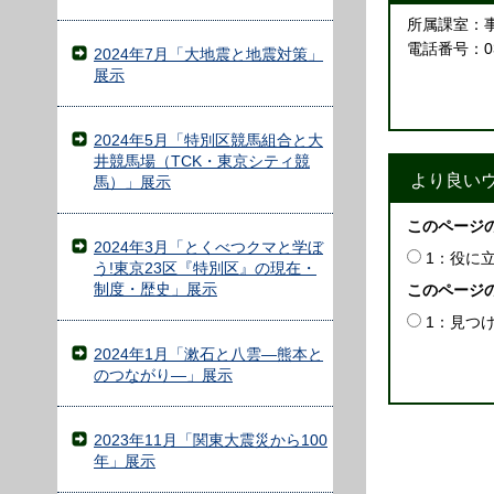
所属課室：
電話番号：03-
2024年7月「大地震と地震対策」
展示
2024年5月「特別区競馬組合と大
井競馬場（TCK・東京シティ競
より良い
馬）」展示
このページ
2024年3月「とくべつクマと学ぼ
1：役に
う!東京23区『特別区』の現在・
制度・歴史」展示
このページ
1：見つ
2024年1月「漱石と八雲―熊本と
のつながり―」展示
2023年11月「関東大震災から100
年」展示