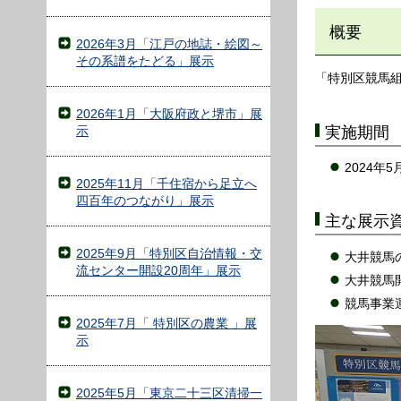
概要
2026年3月「江戸の地誌・絵図～
その系譜をたどる」展示
「特別区競馬
2026年1月「大阪府政と堺市」展
示
実施期間
2024年
2025年11月「千住宿から足立へ
四百年のつながり」展示
主な展示
2025年9月「特別区自治情報・交
大井競馬
流センター開設20周年」展示
大井競馬
競馬事業
2025年7月「 特別区の農業 」展
示
2025年5月「東京二十三区清掃一