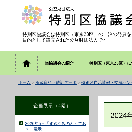
公益財団法人 特別区協議会
特別区協議会は特別区（東京23区）の自治の発展を
目的として設立された公益財団法人です
トップ
当協議会の紹介
特別区（東京23区）に
ページ
ホーム
>
所蔵資料・統計データ
>
特別区自治情報・交流セン
企画展示（4階）
202
2026年5月「すぎなみのとってお
き」展示