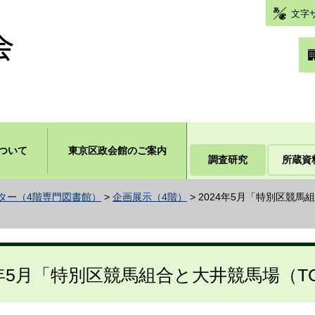
文字
ついて
東京区政会館のご案内
調査研究
所蔵資
ター（4階専門図書館）
>
企画展示（4階）
> 2024年5月「特別区競
4年5月「特別区競馬組合と大井競馬場（