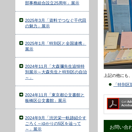
部事務組合設立25周年」展示
2025年3月「資料でつなぐ千代田
の魅力」展示
2025年1月「特別区と全国連携」
展示
2024年11月「大森彌先生追悼特
別展示～大森先生と特別区の自治
上記の他にも
～」
「特別区
2024年11月「東京都公文書館と
板橋区公文書館」展示
2024年9月「渋沢栄一軌跡紹介す
ごろく～ゆかりの5区を辿って
お問い合
～」展示