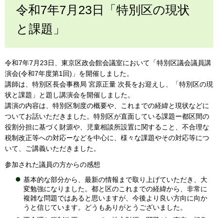
令和7年7月23日「特別区の現状
と課題」
令和7年7月23日、東京区政会館会議室において「特別区議会議員講
演会(令和7年度第1回)」を開催しました。
講師は、特別区長会事務局 宮原正量 次長をお迎えし、「特別区の現
状と課題」と題し講演会を開催しました。
講演の内容は、特別区制度の概要や、これまでの経緯と現状などに
ついてお話いただきました。特別区が直面している課題ー都区間の
役割分担に基づく財源や、児童相談所設置に関すること、不合理な
税制改正等への対応ーなどを中心に、様々な課題やその対応等につ
いて、ご講義いただきました。
参加された議員の方からの感想
基本的な部分から、最新の情報まで取り上げていただき、大
変勉強になりました。都と区のこれまでの経緯から、非常に
複雑な問題ではあると思いますが、今後より良い方向に向か
うと信じています。どうもありがとうございました。