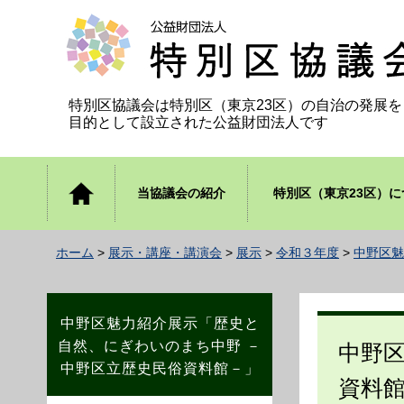
公益財団法人 特別区協議会
特別区協議会は特別区（東京23区）の自治の発展を
目的として設立された公益財団法人です
トップ
当協議会の紹介
特別区（東京23区）に
ページ
ホーム
>
展示・講座・講演会
>
展示
>
令和３年度
>
中野区魅
中野区魅力紹介展示「歴史と
自然、にぎわいのまち中野 －
中野
中野区立歴史民俗資料館－」
資料