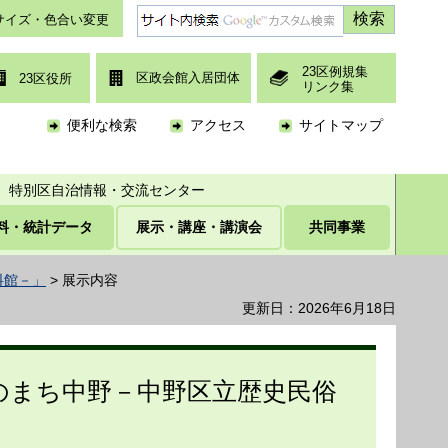
サイズ・色合い変更
23区例規集
区政会館入居団体
23区役所
リンク集
便利な検索
アクセス
サイトマップ
特別区自治情報・交流センター
料・統計データ
展示・講座・講演会
共同事業
料館－」
> 展示内容
更新日：2026年6月18日
のまち中野－中野区立歴史民俗