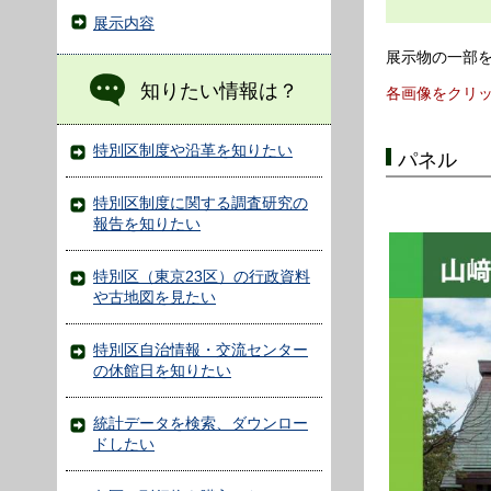
展示内容
展示物の一部
知りたい情報は？
各画像をクリ
特別区制度や沿革を知りたい
パネル
特別区制度に関する調査研究の
報告を知りたい
特別区（東京23区）の行政資料
や古地図を見たい
特別区自治情報・交流センター
の休館日を知りたい
統計データを検索、ダウンロー
ドしたい