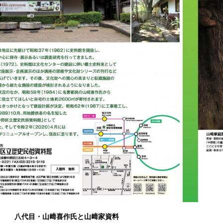
八代目・山﨑喜作氏と山﨑家資料