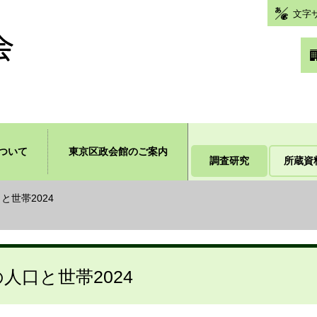
文字
ついて
東京区政会館のご案内
調査研究
所蔵資
口と世帯2024
の人口と世帯2024