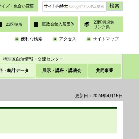
サイズ・色合い変更
23区例規集
区政会館入居団体
23区役所
リンク集
便利な検索
アクセス
サイトマップ
特別区自治情報・交流センター
料・統計データ
展示・講座・講演会
共同事業
更新日：2024年4月15日